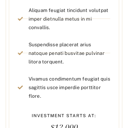
Aliquam feugiat tincidunt volutpat
imper dietnulla metus in mi
convallis.
Suspendisse placerat arius
natoque penati busvitae pulvinar
litora torquent.
Vivamus condimentum feugiat quis
sagittis usce imperdie porttitor
flore.
INVESTMENT STARTS AT:
$12,000